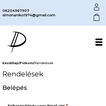
06204967907
simonaniko1974@gmail.com
Kezdőlap
/
Fiókom
/
Rendelések
Rendelések
Belépés
Kötelező
*
Felhasználónév vagy Email cím