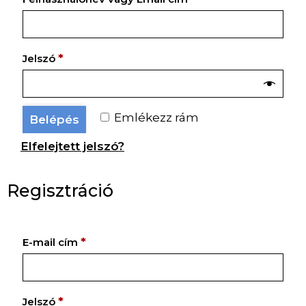
Kötelező
*
Jelszó
Emlékezz rám
Belépés
Elfelejtett jelszó?
Regisztráció
Kötelező
*
E-mail cím
Kötelező
*
Jelszó