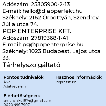
Adószám: 25305900-2-13
E-mail: hello@diabperfekt.hu
Székhely: 2162 Őrbottyán, Szendrey
Júlia utca 74.
POP ENTERPRISE KFT.
Adószám: 27819368-1-41
E-mail: pg@popenterprise.hu
Székhely: 1023 Budapest, Lajos utca
33.
Tárhelyszolgáltató
Fontos tudnivalók
Hasznos információk
ÁSZF
Impresszum
Adatvédelem
Elérhetőségeink
simonaniko1974@gmail.com
06 20 496 7907