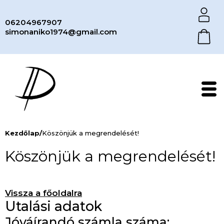
06204967907
simonaniko1974@gmail.com
Kezdőlap
/
Köszönjük a megrendelését!
Köszönjük a megrendelését!
Vissza a főoldalra
Utalási adatok
Jóváírandó számla száma: