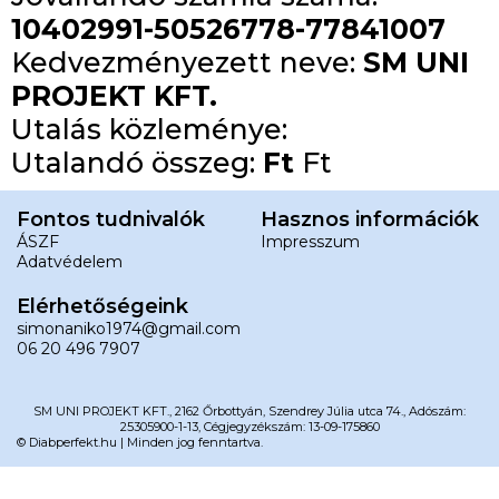
10402991-50526778-77841007
Kedvezményezett neve:
SM UNI
PROJEKT KFT.
Utalás közleménye:
Utalandó összeg:
Ft
Ft
Fontos tudnivalók
Hasznos információk
ÁSZF
Impresszum
Adatvédelem
Elérhetőségeink
simonaniko1974@gmail.com
06 20 496 7907
SM UNI PROJEKT KFT., 2162 Őrbottyán, Szendrey Júlia utca 74., Adószám:
25305900-1-13, Cégjegyzékszám: 13-09-175860
© Diabperfekt.hu | Minden jog fenntartva.