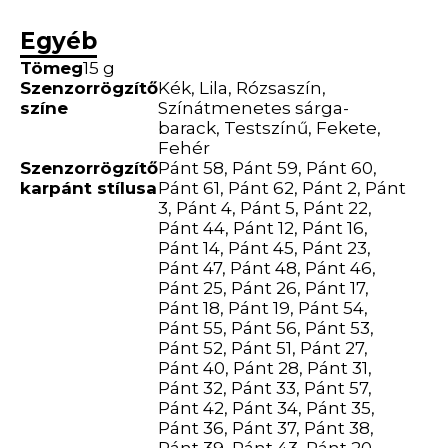
Egyéb
Tömeg
15 g
Szenzorrögzítő
Kék, Lila, Rózsaszín,
színe
Színátmenetes sárga-
barack, Testszínű, Fekete,
Fehér
Szenzorrögzítő
Pánt 58, Pánt 59, Pánt 60,
karpánt stílusa
Pánt 61, Pánt 62, Pánt 2, Pánt
3, Pánt 4, Pánt 5, Pánt 22,
Pánt 44, Pánt 12, Pánt 16,
Pánt 14, Pánt 45, Pánt 23,
Pánt 47, Pánt 48, Pánt 46,
Pánt 25, Pánt 26, Pánt 17,
Pánt 18, Pánt 19, Pánt 54,
Pánt 55, Pánt 56, Pánt 53,
Pánt 52, Pánt 51, Pánt 27,
Pánt 40, Pánt 28, Pánt 31,
Pánt 32, Pánt 33, Pánt 57,
Pánt 42, Pánt 34, Pánt 35,
Pánt 36, Pánt 37, Pánt 38,