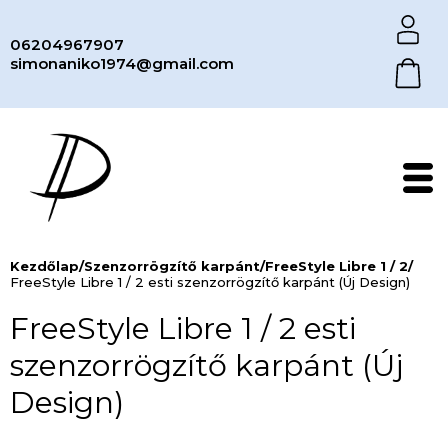
06204967907
simonaniko1974@gmail.com
Kezdőlap
/
Szenzorrögzítő karpánt
/
FreeStyle Libre 1 / 2
/
FreeStyle Libre 1 / 2 esti szenzorrögzítő karpánt (Új Design)
FreeStyle Libre 1 / 2 esti
szenzorrögzítő karpánt (Új
Design)