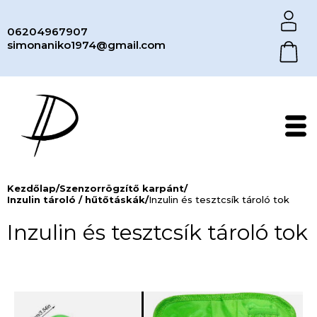
06204967907
simonaniko1974@gmail.com
Kezdőlap
/
Szenzorrögzítő karpánt
/
Inzulin tároló / hűtőtáskák
/
Inzulin és tesztcsík tároló tok
Inzulin és tesztcsík tároló tok