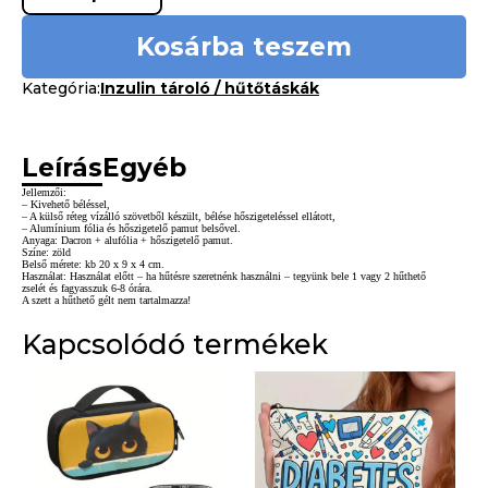
Kosárba teszem
Kategória:
Inzulin tároló / hűtőtáskák
Leírás
Egyéb
Jellemzői:
– Kivehető béléssel,
– A külső réteg vízálló szövetből készült, bélése hőszigeteléssel ellátott,
– Alumínium fólia és hőszigetelő pamut belsővel.
Anyaga: Dacron + alufólia + hőszigetelő pamut.
Színe: zöld
Belső mérete: kb 20 x 9 x 4 cm.
Használat: Használat előtt – ha hűtésre szeretnénk használni – tegyünk bele 1 vagy 2 hűthető
zselét és fagyasszuk 6-8 órára.
A szett a hűthető gélt nem tartalmazza!
Kapcsolódó termékek