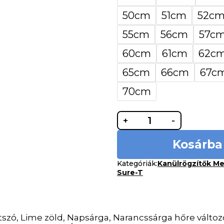
50cm
51cm
52c
55cm
56cm
57c
60cm
61cm
62c
65cm
66cm
67c
70cm
Sure-
+
-
T
kanülrögzítők
mennyiség
Kosárba
Kategóriák:
Kanülrögzítők Me
Sure-T
látszó, Lime zöld, Napsárga, Narancssárga hőre változ