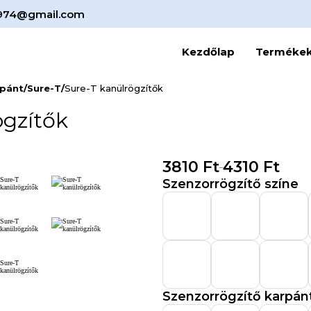
1974@gmail.com
Kezdőlap
Terméke
rpánt
/
Sure-T
/
Sure-T kanülrögzítők
ögzítők
3810
Ft
4310
Ft
–
Szenzorrögzítő színe
Szenzorrögzítő karpánt