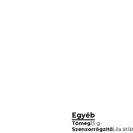
Egyéb
Tömeg
15 g
Szenzorrögzítő
Lila át