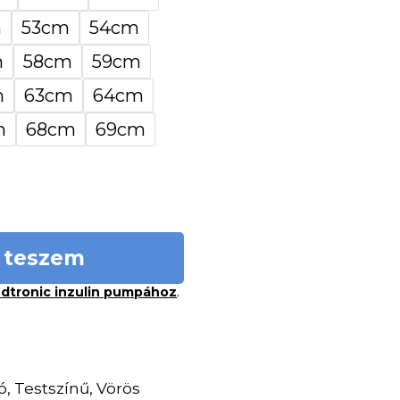
m
53cm
54cm
m
58cm
59cm
m
63cm
64cm
m
68cm
69cm
 teszem
dtronic inzulin pumpához
,
ó, Testszínű, Vörös