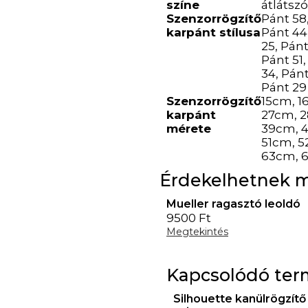
színe
átlátszó
Szenzorrögzítő
Pánt 58,
karpánt stílusa
Pánt 44,
25, Pánt
Pánt 51,
34, Pánt
Pánt 29
Szenzorrögzítő
15cm, 1
karpánt
27cm, 2
mérete
39cm, 
51cm, 5
63cm, 
Érdekelhetnek 
Mueller ragasztó leoldó
9500
Ft
Megtekintés
Kapcsolódó te
Silhouette kanülrögzítő