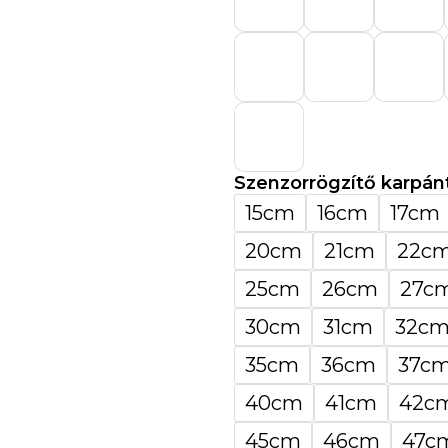
Szenzorrögzítő karpán
15cm
16cm
17cm
20cm
21cm
22c
25cm
26cm
27c
30cm
31cm
32c
35cm
36cm
37c
40cm
41cm
42c
45cm
46cm
47c