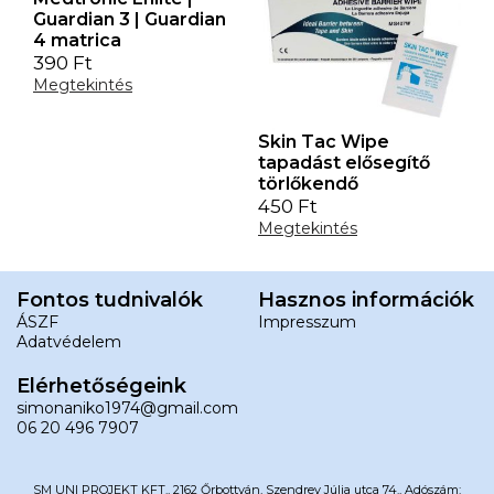
Guardian 3 | Guardian
4 matrica
390
Ft
Megtekintés
Skin Tac Wipe
tapadást elősegítő
törlőkendő
450
Ft
Megtekintés
Fontos tudnivalók
Hasznos információk
ÁSZF
Impresszum
Adatvédelem
Elérhetőségeink
simonaniko1974@gmail.com
06 20 496 7907
SM UNI PROJEKT KFT., 2162 Őrbottyán, Szendrey Júlia utca 74., Adószám: