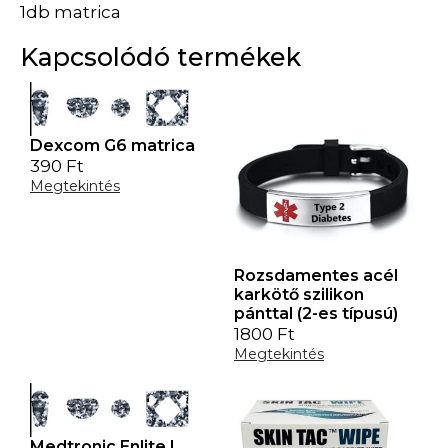
1db matrica
Kapcsolódó termékek
Dexcom G6 matrica
390
Ft
Megtekintés
Rozsdamentes acél
karkötő szilikon
pánttal (2-es típusú)
1800
Ft
Megtekintés
Medtronic Enlite |