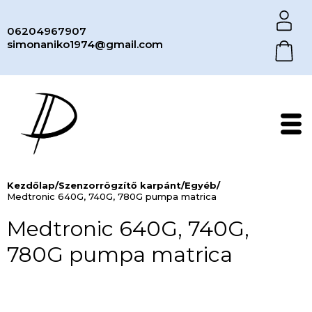
06204967907
simonaniko1974@gmail.com
Kezdőlap
/
Szenzorrögzítő karpánt
/
Egyéb
/
Medtronic 640G, 740G, 780G pumpa matrica
Medtronic 640G, 740G,
780G pumpa matrica