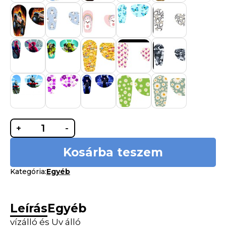
Medtronic
+
-
640G,
740G,
780G
pumpa
Kosárba teszem
matrica
mennyiség
Kategória:
Egyéb
Leírás
Egyéb
vízálló és Uv álló