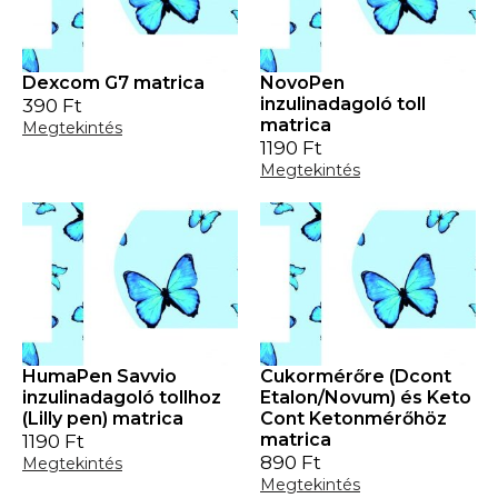
Dexcom G7 matrica
NovoPen
inzulinadagoló toll
390
Ft
matrica
Megtekintés
1190
Ft
Megtekintés
HumaPen Savvio
Cukormérőre (Dcont
inzulinadagoló tollhoz
Etalon/Novum) és Keto
(Lilly pen) matrica
Cont Ketonmérőhöz
matrica
1190
Ft
890
Ft
Megtekintés
Megtekintés