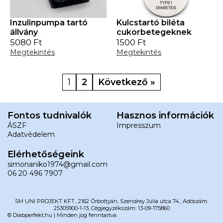
Inzulinpumpa tartó
Kulcstartó biléta
állvány
cukorbetegeknek
5080
Ft
1500
Ft
Megtekintés
Megtekintés
1
2
Következő »
Fontos tudnivalók
Hasznos információk
ÁSZF
Impresszum
Adatvédelem
Elérhetőségeink
simonaniko1974@gmail.com
06 20 496 7907
SM UNI PROJEKT KFT., 2162 Őrbottyán, Szendrey Júlia utca 74., Adószám:
25305900-1-13, Cégjegyzékszám: 13-09-175860
© Diabperfekt.hu | Minden jog fenntartva.