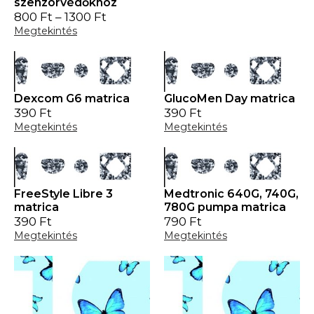
szenzorvédőkhöz
800
Ft
–
1300
Ft
Megtekintés
Dexcom G6 matrica
GlucoMen Day matrica
390
Ft
390
Ft
Megtekintés
Megtekintés
FreeStyle Libre 3
Medtronic 640G, 740G,
matrica
780G pumpa matrica
390
Ft
790
Ft
Megtekintés
Megtekintés