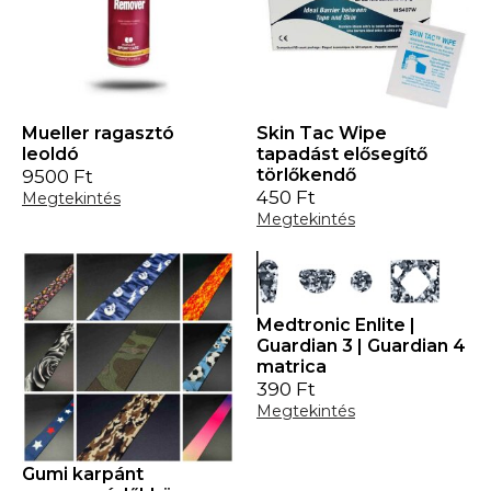
Mueller ragasztó
Skin Tac Wipe
leoldó
tapadást elősegítő
törlőkendő
9500
Ft
450
Ft
Megtekintés
Megtekintés
Medtronic Enlite |
Guardian 3 | Guardian 4
matrica
390
Ft
Megtekintés
Gumi karpánt