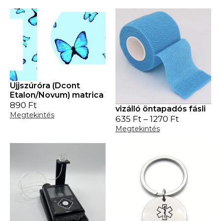
Ujjszúróra (Dcont
Etalon/Novum) matrica
890
Ft
vizálló öntapadós fásli
Megtekintés
635
Ft
–
1270
Ft
Megtekintés