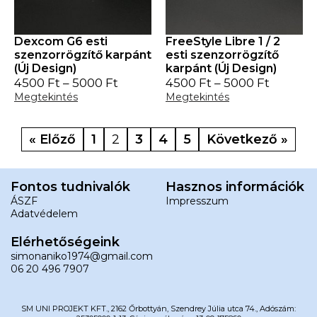
Dexcom G6 esti
FreeStyle Libre 1 / 2
szenzorrögzítő karpánt
esti szenzorrögzítő
(Új Design)
karpánt (Új Design)
4500
Ft
–
5000
Ft
4500
Ft
–
5000
Ft
Megtekintés
Megtekintés
« Előző
1
2
3
4
5
Következő »
Fontos tudnivalók
Hasznos információk
ÁSZF
Impresszum
Adatvédelem
Elérhetőségeink
simonaniko1974@gmail.com
06 20 496 7907
SM UNI PROJEKT KFT., 2162 Őrbottyán, Szendrey Júlia utca 74., Adószám: