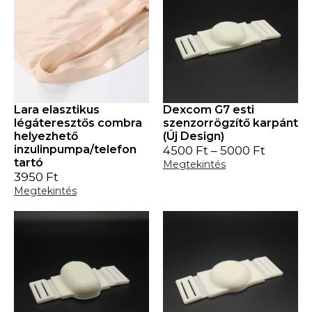
Lara elasztikus
Dexcom G7 esti
légáteresztős combra
szenzorrögzítő karpánt
helyezhető
(Új Design)
inzulinpumpa/telefon
4500
Ft
–
5000
Ft
tartó
Megtekintés
3950
Ft
Megtekintés