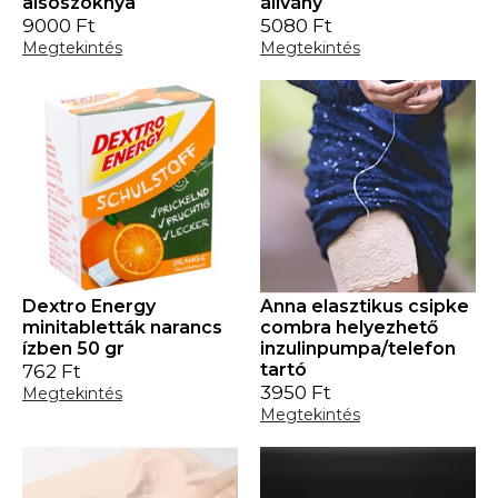
alsószoknya
állvány
9000
Ft
5080
Ft
Megtekintés
Megtekintés
Dextro Energy
Anna elasztikus csipke
minitabletták narancs
combra helyezhető
ízben 50 gr
inzulinpumpa/telefon
tartó
762
Ft
3950
Ft
Megtekintés
Megtekintés