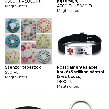
(Új Design)
4500
Ft
–
5000
Ft
4500
Ft
–
5000
Ft
Megtekintés
Megtekintés
Szenzor tapaszok
Rozsdamentes acél
karkötő szilikon pánttal
570
Ft
(2-es típusú)
Megtekintés
1800
Ft
Megtekintés