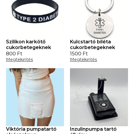
Szilikon karkötő
Kulcstartó biléta
cukorbetegeknek
cukorbetegeknek
800
Ft
1500
Ft
Megtekintés
Megtekintés
Viktória pumpatartó
Inzulinpumpa tartó