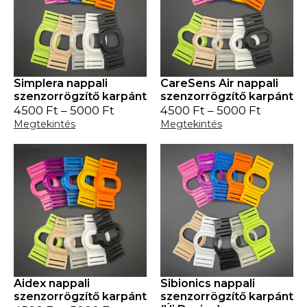
Simplera nappali
CareSens Air nappali
szenzorrögzítő karpánt
szenzorrögzítő karpánt
4500
Ft
–
5000
Ft
4500
Ft
–
5000
Ft
Megtekintés
Megtekintés
Aidex nappali
Sibionics nappali
szenzorrögzítő karpánt
szenzorrögzítő karpánt